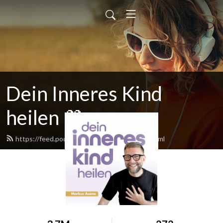
Dein Inneres Kind
heilen 💜
https://feed.podbean.com/innereskind/feed.xml