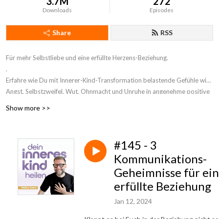
3.7M
272
Downloads
Episodes
Share
RSS
Für mehr Selbstliebe und eine erfüllte Herzens-Beziehung.
.
Erfahre wie Du mit Innerer-Kind-Transformation belastende Gefühle wie
Angst, Selbstzweifel, Wut, Ohnmacht und Unruhe in angenehme positive
Gefühle verwandelst.
Show more >>
.
Markus Asano beschäftigt sich mehr als 20 Jahre intensiv mit Innerer
Kind Arbeit. Die Heilung seines Inneren Kindes war für ihn der Schlüssel
#145 - 3
für ein erfülltes und freies Leben.
Kommunikations-
.
Geheimnisse für ei
Aufgrund der langen Erfahrung und tiefen Einblicke in unzähligen
erfüllte Beziehung
Lebenssituationen entwickelte er die hochwirksame und alltagstaugliche
Jan 12, 2024
Innere-Kind-Transformation.
.