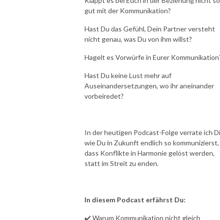
Klappt es bei Euch in der Beziehung nicht so
In jeder Folge des Podcasts bekommst Du wertvolle Tipps und
gut mit der Kommunikation?
Inspirationen, wie auch Du Dein Inneres Kind heilen kannst. Und Dir so
Hast Du das Gefühl, Dein Partner versteht
ein erfülltes und glückliches Leben erschaffst.
nicht genau, was Du von ihm willst?
.
Hagelt es Vorwürfe in Eurer Kommunikation
Du willst tiefer ins Thema einsteigen?
Hast Du keine Lust mehr auf
.
Auseinandersetzungen, wo ihr aneinander
Dann sei bei der neuen Masterclass DEIN INNERES KIND HEILEN dabei.
vorbeiredet?
Es ist DAS Highlight zum Thema Inneres Kind im deutschsprachigen Raum
– und Du kannst kostenlos dabei sein. Es haben schon mehr als 60.000
Menschen mitgemacht und ihr Inneres Kind geheilt.
.
In der heutigen Podcast-Folge verrate ich Di
wie Du in Zukunft endlich so kommunizierst,
Hier kannst Du Dir Deinen Platz sichern 👉 https://deininnereskind.de/
dass Konflikte in Harmonie gelöst werden,
statt im Streit zu enden.
In diesem Podcast erfährst Du:
✔️ Warum Kommunikation nicht gleich